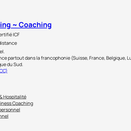
ting ~ Coaching
tifié ICF
distance
el.
nce partout dans la francophonie (Suisse, France, Belgique, 
que du Sud.
ACC)
& Hospitalité
siness Coaching
personnel
nnel